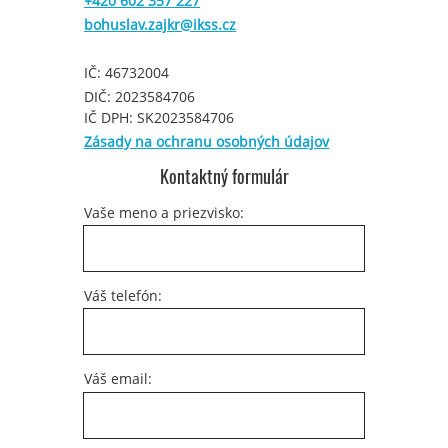
+420 602 357 227
bohuslav.zajkr@ikss.cz
IČ: 46732004
DIČ: 2023584706
IČ DPH: SK2023584706
Zásady na ochranu osobných údajov
Kontaktný formulár
Vaše meno a priezvisko:
Váš telefón:
Váš email: