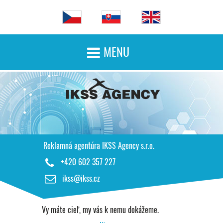
MENU

ÚVODNÁ STRÁNKA
ČO PONÚKAME
Reklamná agentúra IKSS Agency s.r.o.
NAŠA PRÁCA
+420 602 357 227

ikss@ikss.cz

KONTAKT
Vy máte cieľ, my vás k nemu dokážeme.